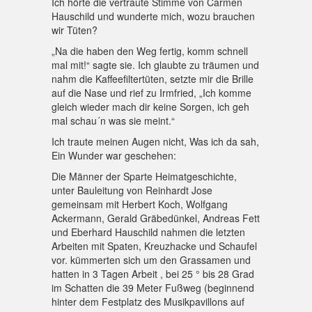
Ich hörte die vertraute Stimme von Carmen
Hauschild und wunderte mich, wozu brauchen
wir Tüten?
„Na die haben den Weg fertig, komm schnell
mal mit!“ sagte sie. Ich glaubte zu träumen und
nahm die Kaffeefiltertüten, setzte mir die Brille
auf die Nase und rief zu Irmfried, „Ich komme
gleich wieder mach dir keine Sorgen, ich geh
mal schau´n was sie meint.“
Ich traute meinen Augen nicht, Was ich da sah,
Ein Wunder war geschehen:
Die Männer der Sparte Heimatgeschichte,
unter Bauleitung von Reinhardt Jose
gemeinsam mit Herbert Koch, Wolfgang
Ackermann, Gerald Gräbedünkel, Andreas Fett
und Eberhard Hauschild nahmen die letzten
Arbeiten mit Spaten, Kreuzhacke und Schaufel
vor. kümmerten sich um den Grassamen und
hatten in 3 Tagen Arbeit , bei 25 ° bis 28 Grad
im Schatten die 39 Meter Fußweg (beginnend
hinter dem Festplatz des Musikpavillons auf