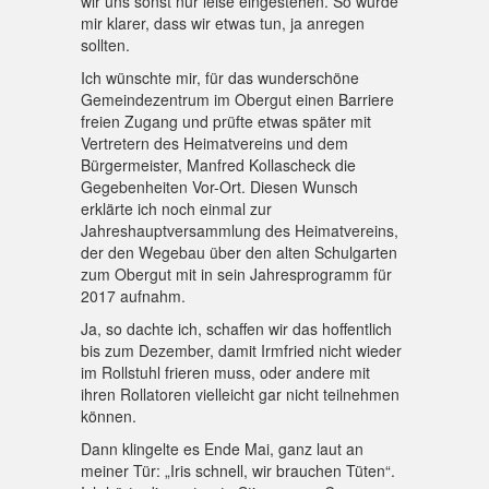
wir uns sonst nur leise eingestehen. So wurde
mir klarer, dass wir etwas tun, ja anregen
sollten.
Ich wünschte mir, für das wunderschöne
Gemeindezentrum im Obergut einen Barriere
freien Zugang und prüfte etwas später mit
Vertretern des Heimatvereins und dem
Bürgermeister, Manfred Kollascheck die
Gegebenheiten Vor-Ort. Diesen Wunsch
erklärte ich noch einmal zur
Jahreshauptversammlung des Heimatvereins,
der den Wegebau über den alten Schulgarten
zum Obergut mit in sein Jahresprogramm für
2017 aufnahm.
Ja, so dachte ich, schaffen wir das hoffentlich
bis zum Dezember, damit Irmfried nicht wieder
im Rollstuhl frieren muss, oder andere mit
ihren Rollatoren vielleicht gar nicht teilnehmen
können.
Dann klingelte es Ende Mai, ganz laut an
meiner Tür: „Iris schnell, wir brauchen Tüten“.