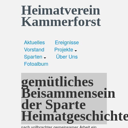
Heimatverein
Kammerforst
Aktuelles
Ereignisse
Vorstand
Projekte
Sparten
Über Uns
Fotoalbum
gemütliches
Beisammensein
der Sparte
Heimatgeschicht
nach vollbrachter gemeinsamer Arbeit ein