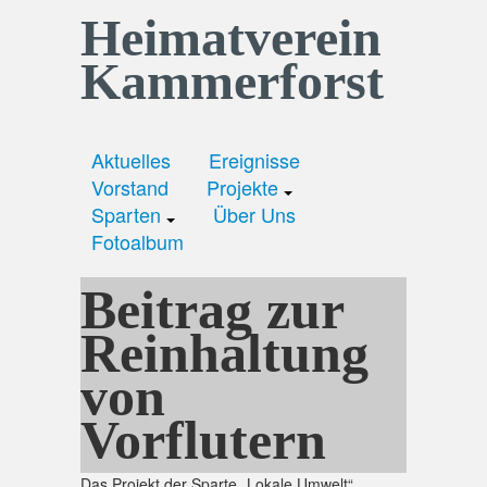
Heimatverein
Kammerforst
Aktuelles
Ereignisse
Vorstand
Projekte
Sparten
Über Uns
Fotoalbum
Beitrag zur
Reinhaltung
von
Vorflutern
Das Projekt der Sparte „Lokale Umwelt“