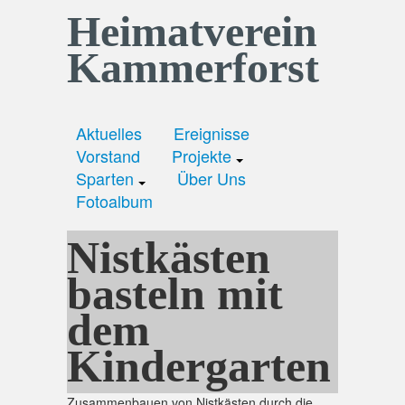
Heimatverein
Kammerforst
Aktuelles
Ereignisse
Vorstand
Projekte
Sparten
Über Uns
Fotoalbum
Nistkästen
basteln mit
dem
Kindergarten
Zusammenbauen von Nistkästen durch die