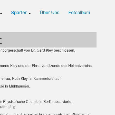
Sparten
Über Uns
Fotoalbum
t
enbürgerschaft von Dr. Gerd Kley beschlossen.
vonne Kley und der Ehrenvorsitzende des Heimatvereins,
frau, Ruth Kley, in Kammerforst auf.
ule in Mühlhausen.
 Physikalische Chemie in Berlin absolvierte,
ten tätig.
 Heimat und später seiner brandenburgischen Wahlheimat.