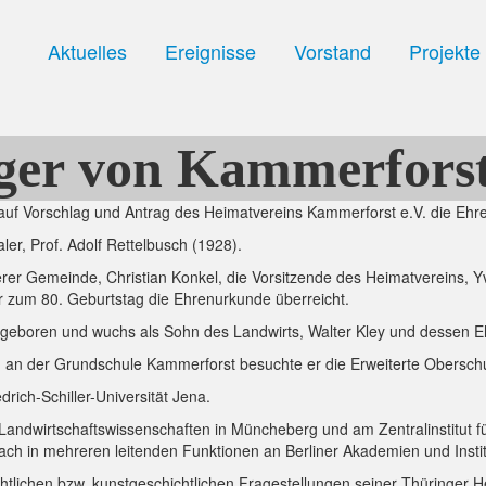
Aktuelles
Ereignisse
Vorstand
Projekte
ger von Kammerfors
auf Vorschlag und Antrag des Heimatvereins Kammerforst e.V. die Ehr
er, Prof. Adolf Rettelbusch (1928).
er Gemeinde, Christian Konkel, die Vorsitzende des Heimatvereins, Y
er zum 80. Geburtstag die Ehrenurkunde überreicht.
eboren und wuchs als Sohn des Landwirts, Walter Kley und dessen Ehe
 an der Grundschule Kammerforst besuchte er die Erweiterte Obersch
rich-Schiller-Universität Jena.
andwirtschaftswissenschaften in Müncheberg und am Zentralinstitut für
ch in mehreren leitenden Funktionen an Berliner Akademien und Institu
ichtlichen bzw. kunstgeschichtlichen Fragestellungen seiner Thüringer