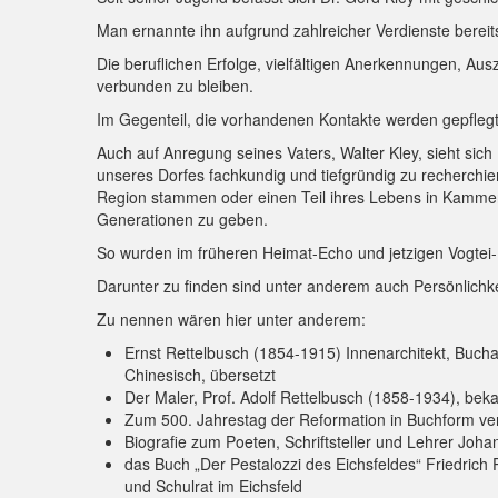
Man ernannte ihn aufgrund zahlreicher Verdienste bere
Die beruflichen Erfolge, vielfältigen Anerkennungen, A
verbunden zu bleiben.
Im Gegenteil, die vorhandenen Kontakte werden gepflegt 
Auch auf Anregung seines Vaters, Walter Kley, sieht s
unseres Dorfes fachkundig und tiefgründig zu recherchie
Region stammen oder einen Teil ihres Lebens in Kammerf
Generationen zu geben.
So wurden im früheren Heimat-Echo und jetzigen Vogtei-Ec
Darunter zu finden sind unter anderem auch Persönlichk
Zu nennen wären hier unter anderem:
Ernst Rettelbusch (1854-1915) Innenarchitekt, Bucha
Chinesisch, übersetzt
Der Maler, Prof. Adolf Rettelbusch (1858-1934), be
Zum 500. Jahrestag der Reformation in Buchform veröf
Biografie zum Poeten, Schriftsteller und Lehrer Jo
das Buch „Der Pestalozzi des Eichsfeldes“ Friedrich
und Schulrat im Eichsfeld