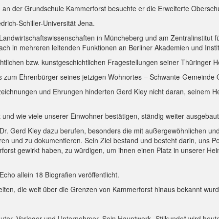
 an der Grundschule Kammerforst besuchte er die Erweiterte Obersch
rich-Schiller-Universität Jena.
andwirtschaftswissenschaften in Müncheberg und am Zentralinstitut für
ch in mehreren leitenden Funktionen an Berliner Akademien und Institu
ichtlichen bzw. kunstgeschichtlichen Fragestellungen seiner Thüringer
its zum Ehrenbürger seines jetzigen Wohnortes – Schwante-Gemeinde O
uszeichnungen und Ehrungen hinderten Gerd Kley nicht daran, seinem H
und wie viele unserer Einwohner bestätigen, ständig weiter ausgebaut
ich Dr. Gerd Kley dazu berufen, besonders die mit außergewöhnlichen
ren und zu dokumentieren. Sein Ziel bestand und besteht darin, uns P
orst gewirkt haben, zu würdigen, um ihnen einen Platz in unserer He
ho allein 18 Biografien veröffentlicht.
eiten, die weit über die Grenzen von Kammerforst hinaus bekannt wur
utor, Verleger und Unternehmer. Sein Hauptwerk „Stilkunde“ wird heute