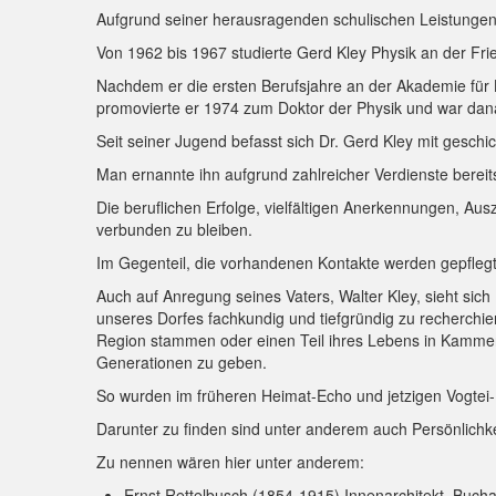
Aufgrund seiner herausragenden schulischen Leistungen
Von 1962 bis 1967 studierte Gerd Kley Physik an der Fried
Nachdem er die ersten Berufsjahre an der Akademie für L
promovierte er 1974 zum Doktor der Physik und war dana
Seit seiner Jugend befasst sich Dr. Gerd Kley mit gesch
Man ernannte ihn aufgrund zahlreicher Verdienste bere
Die beruflichen Erfolge, vielfältigen Anerkennungen, A
verbunden zu bleiben.
Im Gegenteil, die vorhandenen Kontakte werden gepflegt 
Auch auf Anregung seines Vaters, Walter Kley, sieht s
unseres Dorfes fachkundig und tiefgründig zu recherchie
Region stammen oder einen Teil ihres Lebens in Kammerf
Generationen zu geben.
So wurden im früheren Heimat-Echo und jetzigen Vogtei-Ec
Darunter zu finden sind unter anderem auch Persönlichk
Zu nennen wären hier unter anderem:
Ernst Rettelbusch (1854-1915) Innenarchitekt, Bucha