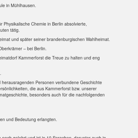
ule in Mühlhausen.
 Physikalische Chemie in Berlin absolvierte,
ten tätig.
 Heimat und später seiner brandenburgischen Wahlheimat.
berkrämer – bei Berlin.
eimatdorf Kammerforst die Treue zu halten und eng
.
 und herausragenden Personen verbundene Geschichte
ersönlichkeiten, die aus Kammerforst bzw. unserer
imatgeschichte, besonders auch für die nachfolgenden
den und Bedeutung erlangten.
 noch gelehrt und ist in 10 Sprachen, darunter auch in