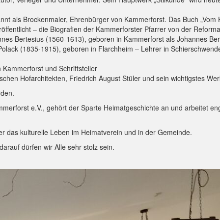
kannt als Brockenmaler, Ehrenbürger von Kammerforst. Das Buch „Vom
fentlicht – die Biografien der Kammerforster Pfarrer von der Reformati
hannes Bertesius (1560-1613), geboren in Kammerforst als Johannes Be
 Polack (1835-1915), geboren in Flarchheim – Lehrer in Schierschwend
n Kammerforst und Schriftsteller
en Hofarchitekten, Friedrich August Stüler und sein wichtigstes Werk
rden.
Kammerforst e.V., gehört der Sparte Heimatgeschichte an und arbeitet
 er das kulturelle Leben im Heimatverein und in der Gemeinde.
rauf dürfen wir Alle sehr stolz sein.